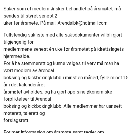
Saker som et medlem ønsker behandlet på årsmøtet, må
sendes til styret senest 2
uker før årsmøte. På mail: Arendalbk@hotmail.com
Fullstendig sakliste med alle saksdokumenter vil bli gjort
tilgjengelig for
medlemmene senest én uke før årsmøtet på idrettslagets
hjemmeside.
For å ha stemmerett og kunne velges til verv må man ha
vært medlem av Arendal
boksing og kickboxingklubb i minst én måned, fylle minst 15
år i det kalenderåret
årsmøtet avholdes, og ha gjort opp sine økonomiske
forpliktelser til Arendal
boksing og kickboxingklubb. Alle medlemmer har uansett
møterett, talerett og
forslagsrett.
For mer informasjon om årsmøte samt regler om