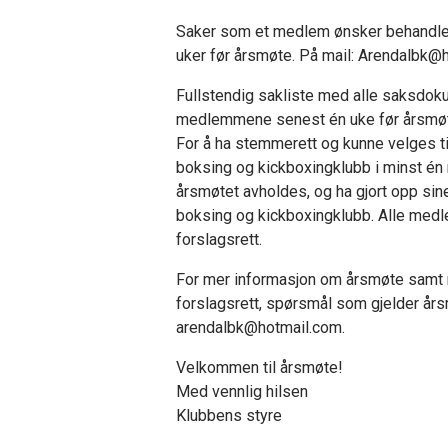
Saker som et medlem ønsker behandlet 
uker før årsmøte. På mail: Arendalbk@
Fullstendig sakliste med alle saksdokume
medlemmene senest én uke før årsmøte
For å ha stemmerett og kunne velges t
boksing og kickboxingklubb i minst én m
årsmøtet avholdes, og ha gjort opp sine
boksing og kickboxingklubb. Alle medle
forslagsrett.
For mer informasjon om årsmøte samt r
forslagsrett, spørsmål som gjelder års
arendalbk@hotmail.com.
Velkommen til årsmøte!
Med vennlig hilsen
Klubbens styre