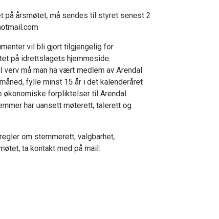
på årsmøtet, må sendes til styret senest 2
hotmail.com
nter vil bli gjort tilgjengelig for
t på idrettslagets hjemmeside.
il verv må man ha vært medlem av Arendal
åned, fylle minst 15 år i det kalenderåret
 økonomiske forpliktelser til Arendal
mmer har uansett møterett, talerett og
egler om stemmerett, valgbarhet,
møtet, ta kontakt med på mail: